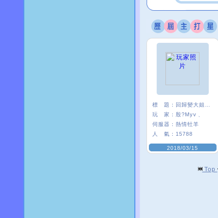
標 題：
回歸變大姐姐是怎樣
玩 家：
殷?Myv﹑
伺服器：
熱情牡羊
人 氣：
15788
2018/03/15
Top