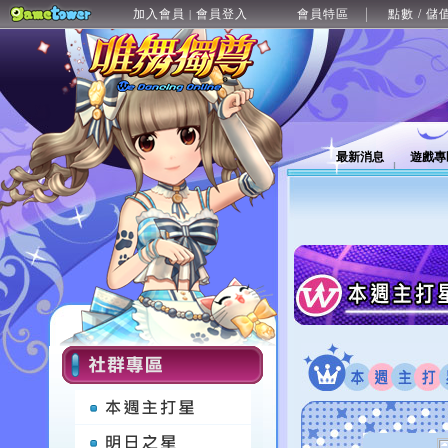
加入會員
會員登入
會員特區
點數 / 儲
|
最新消息
遊戲專