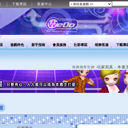
值
下載專區
客服中心
區
遊戲特色
新手指南
會員服務
社群專區
唯舞客服
下載專
‧玩家寫真 - 本週
唯舞獨尊官網