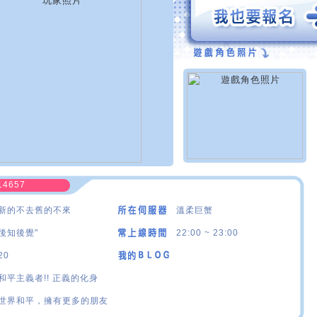
14657
新的不去舊的不來
溫柔巨蟹
後知後覺"
22:00 ~ 23:00
20
和平主義者!! 正義的化身
世界和平，擁有更多的朋友