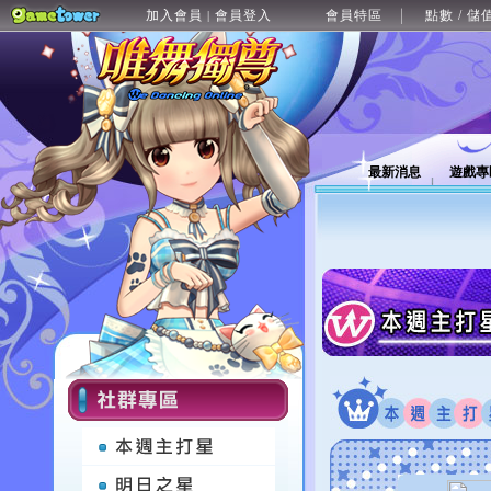
加入會員
會員登入
會員特區
點數 / 儲
|
最新消息
遊戲專