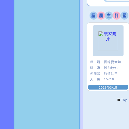
標 題：
回歸變大姐姐是怎樣
玩 家：
殷?Myv﹑
伺服器：
熱情牡羊
人 氣：
15718
2018/03/15
Top