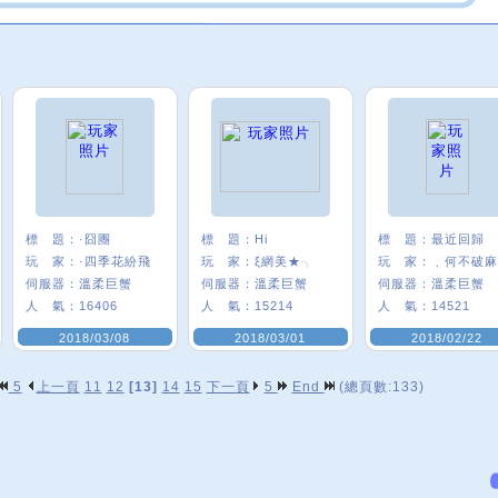
標 題：
·囧團
標 題：
Hi
標 題：
最近回歸
玩 家：
·四季花紛飛
玩 家：
ξ網美★╮
玩 家：
伺服器：
溫柔巨蟹
伺服器：
溫柔巨蟹
伺服器：
溫柔巨蟹
人 氣：
16406
人 氣：
15214
人 氣：
14521
2018/03/08
2018/03/01
2018/02/22
5
上一頁
11
12
[13]
14
15
下一頁
5
End
(總頁數:133)