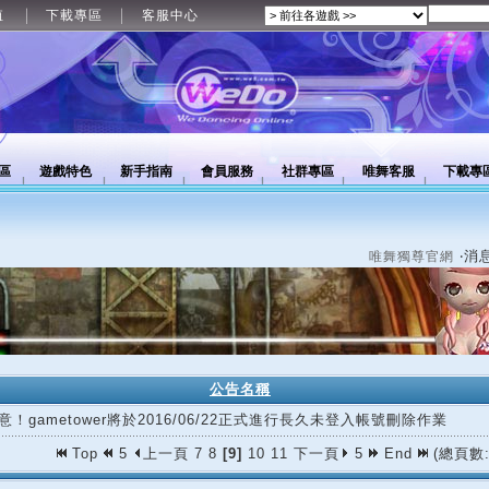
值
下載專區
客服中心
區
遊戲特色
新手指南
會員服務
社群專區
唯舞客服
下載專
‧消
唯舞獨尊官網
公告名稱
意！gametower將於2016/06/22正式進行長久未登入帳號刪除作業
Top
5
上一頁
7
8
[9]
10
11
下一頁
5
End
(總頁數: