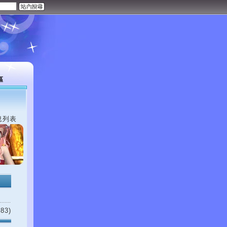
區
息列表
83)