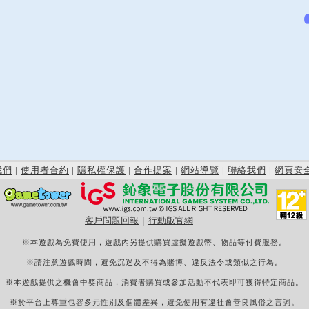
我們
|
使用者合約
|
隱私權保護
|
合作提案
|
網站導覽
|
聯絡我們
|
網頁安
客戶問題回報
|
行動版官網
※本遊戲為免費使用，遊戲內另提供購買虛擬遊戲幣、物品等付費服務。
※請注意遊戲時間，避免沉迷及不得為賭博、違反法令或類似之行為。
※本遊戲提供之機會中獎商品，消費者購買或參加活動不代表即可獲得特定商品。
※於平台上尊重包容多元性別及個體差異，避免使用有違社會善良風俗之言詞。