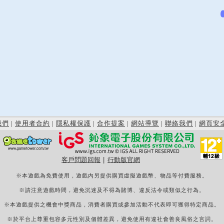
我們
|
使用者合約
|
隱私權保護
|
合作提案
|
網站導覽
|
聯絡我們
|
網頁安
客戶問題回報
|
行動版官網
※本遊戲為免費使用，遊戲內另提供購買虛擬遊戲幣、物品等付費服務。
※請注意遊戲時間，避免沉迷及不得為賭博、違反法令或類似之行為。
※本遊戲提供之機會中獎商品，消費者購買或參加活動不代表即可獲得特定商品。
※於平台上尊重包容多元性別及個體差異，避免使用有違社會善良風俗之言詞。