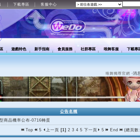
值
下載專區
客服中心
區
遊戲特色
新手指南
會員服務
社群專區
唯舞客服
下載專
‧消
唯舞獨尊官網
公告名稱
型商品機率公布-0716轉蛋
Top
5
上一頁
[1]
2
3
4
5
下一頁
5
End
(總頁數: