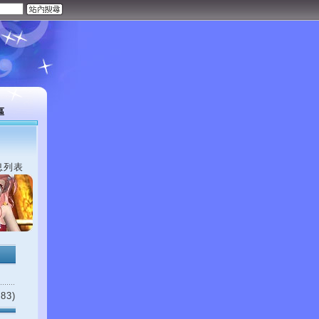
區
息列表
83)