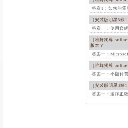
答案1：如您的電
［
安裝版明星3缺1
這項解答對您是
答案一：使用官網方
［
唯舞獨尊 online
這項解答對您是
版本？
答案二：利用認
答案一：Microso
若您為【認證會
請於簡訊內容中輸
［
唯舞獨尊 online
這項解答對您是
數密碼至您會員
答案一：小額付費的
這項解答對您是
［
安裝版明星3缺1
這項解答對您是
答案三：使用簡
答案一：選擇正確的
倘若為手機撥號
步驟如下：前往
這項解答對您是
gametowe
請於2分鐘內完成
密碼。