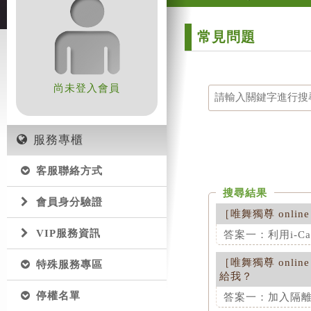
常見問題
尚未登入會員
服務專櫃
客服聯絡方式
搜尋結果
會員身分驗證
［
唯舞獨尊 online
VIP服務資訊
答案一：利用i-Call
［
唯舞獨尊 online
特殊服務專區
這項解答對您是
給我？
答案二：玩家列
停權名單
答案一：加入隔離名
在各館別右手邊