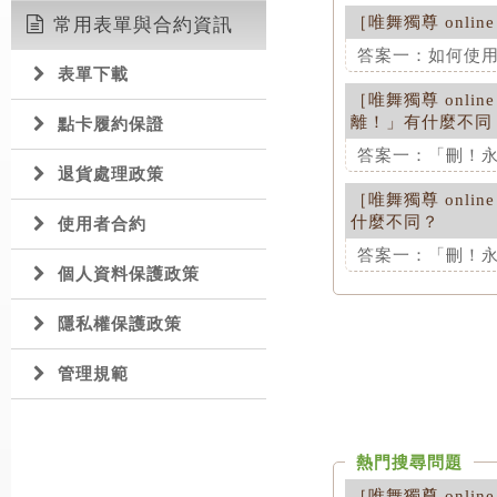
就可以將對方加
［
唯舞獨尊 online
常用表單與合約資訊
這項解答對您是
這項解答對您是
答案一：如何使用隔
表單下載
［
唯舞獨尊 online
這項解答對您是
離！」有什麼不同
點卡履約保證
答案一：「刪！永
退貨處理政策
［
唯舞獨尊 online
這項解答對您是
什麼不同？
使用者合約
答案一：「刪！永
個人資料保護政策
這項解答對您是
隱私權保護政策
管理規範
熱門搜尋問題
［
唯舞獨尊 online