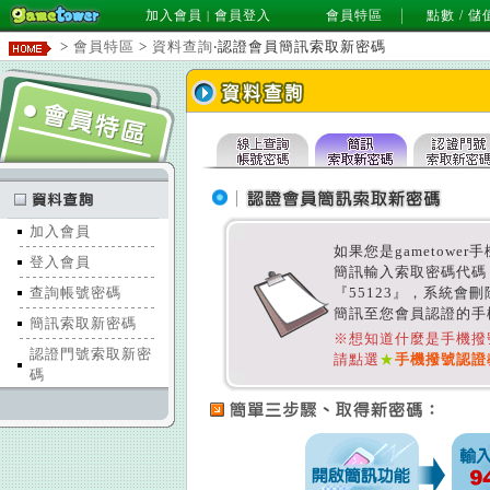
加入會員
會員登入
會員特區
點數 / 儲
|
>
會員特區
>
資料查詢
‧認證會員簡訊索取新密碼
加入會員
如果您是gametow
登入會員
簡訊輸入索取密碼代碼
查詢帳號密碼
『55123』，系統會
簡訊至您會員認證的手
簡訊索取新密碼
※想知道什麼是手機撥
認證門號索取新密
請點選
★
手機撥號認證
碼