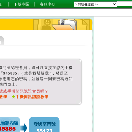
值
下載專區
客服中心
er手機門號認證會員，還可以直接在您的手機
「
945885
」( 就是我幫幫我 )，發送至
刪除您遺忘的密碼，並發送一則新密碼通知
機門號上。
號或手機簡訊認證會員嗎？
教學
★
手機簡訊認證教學