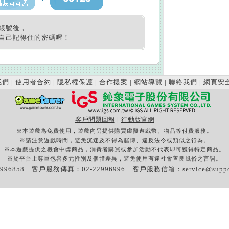
帳號後，
自己記得住的密碼喔！
我們
|
使用者合約
|
隱私權保護
|
合作提案
|
網站導覽
|
聯絡我們
|
網頁安
客戶問題回報
|
行動版官網
※本遊戲為免費使用，遊戲內另提供購買虛擬遊戲幣、物品等付費服務。
※請注意遊戲時間，避免沉迷及不得為賭博、違反法令或類似之行為。
※本遊戲提供之機會中獎商品，消費者購買或參加活動不代表即可獲得特定商品。
※於平台上尊重包容多元性別及個體差異，避免使用有違社會善良風俗之言詞。
996858 客戶服務傳真：02-22996996 客戶服務信箱：
service@supp