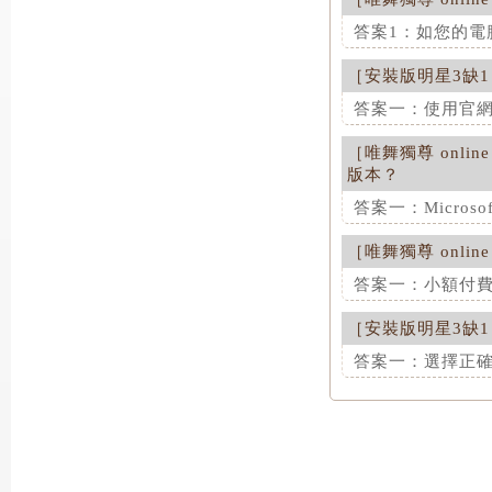
答案1：如您的電
［
安裝版明星3缺1
這項解答對您是
答案一：使用官網方
［
唯舞獨尊 online
這項解答對您是
版本？
答案二：利用認
答案一：Microso
若您為【認證會
請於簡訊內容中輸
［
唯舞獨尊 online
這項解答對您是
數密碼至您會員
答案一：小額付費的
這項解答對您是
［
安裝版明星3缺1
這項解答對您是
答案三：使用簡
答案一：選擇正確的
倘若為手機撥號
步驟如下：前往
這項解答對您是
gametowe
請於2分鐘內完成
密碼。