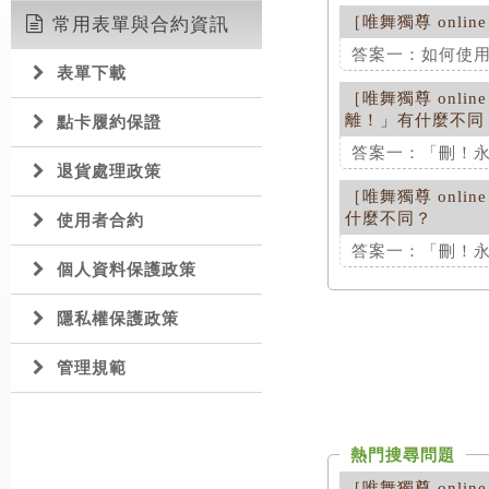
就可以將對方加
［
唯舞獨尊 online
常用表單與合約資訊
這項解答對您是
這項解答對您是
答案一：如何使用隔
表單下載
［
唯舞獨尊 online
這項解答對您是
離！」有什麼不同
點卡履約保證
答案一：「刪！永
退貨處理政策
［
唯舞獨尊 online
這項解答對您是
什麼不同？
使用者合約
答案一：「刪！永
個人資料保護政策
這項解答對您是
隱私權保護政策
管理規範
熱門搜尋問題
［
唯舞獨尊 online