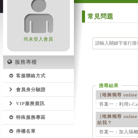
常見問題
尚未登入會員
服務專櫃
客服聯絡方式
搜尋結果
會員身分驗證
［
唯舞獨尊 online
VIP服務資訊
答案一：利用i-Call
［
唯舞獨尊 online
特殊服務專區
這項解答對您是
給我？
答案二：玩家列
停權名單
答案一：加入隔離名
在各館別右手邊