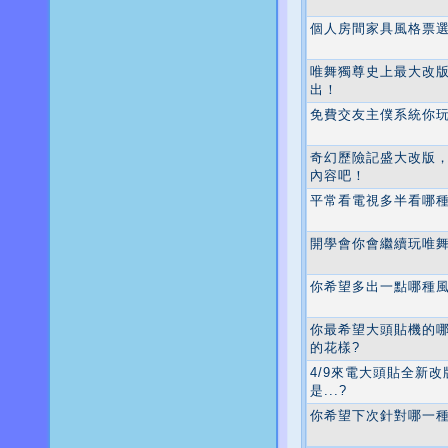
個人房間家具風格票
唯舞獨尊史上最大改版
出！
免費交友主僕系統你玩
奇幻歷險記盛大改版
內容吧！
平常看電視多半看哪種
開學會你會繼續玩唯
你希望多出一點哪種風
你最希望大頭貼機的
的花樣?
4/9來電大頭貼全新
是...?
你希望下次針對哪一種