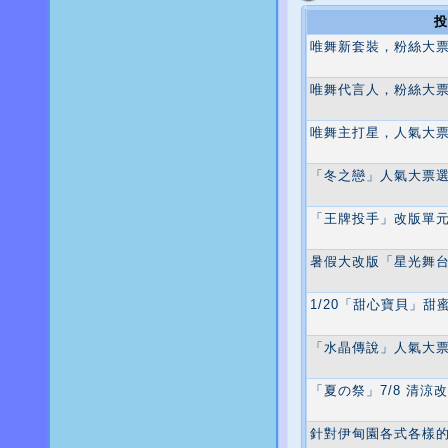
投
唯舞新套裝，粉絲大
唯舞代言人，粉絲大
唯舞主打星，人氣大
「冬之戀」人氣大票
「王牌投手」改版單
暑假大改版「星光舞
1/20「甜心寶貝」甜
「水晶傳說」人氣大
「夏の祭」7/8 清涼
針對伊甸園各式各樣的