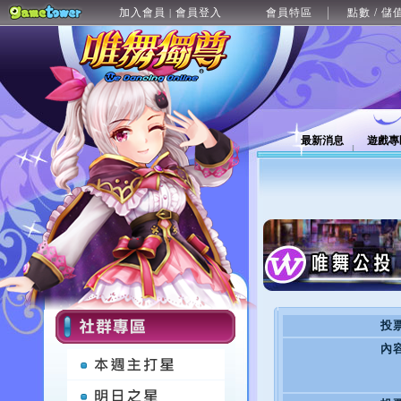
加入會員
會員登入
會員特區
點數 / 儲
|
最新消息
遊戲專
投
內