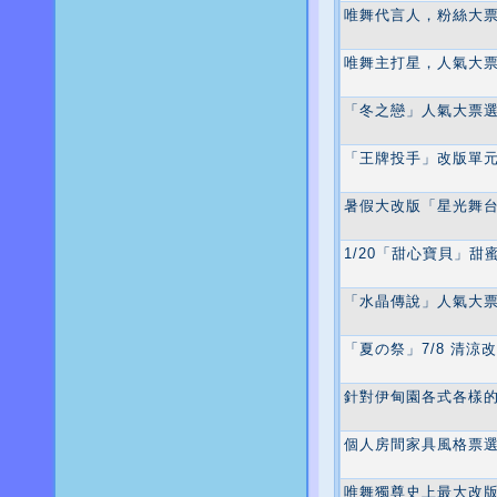
唯舞代言人，粉絲大
唯舞主打星，人氣大
「冬之戀」人氣大票
「王牌投手」改版單
暑假大改版「星光舞
1/20「甜心寶貝」甜
「水晶傳說」人氣大
「夏の祭」7/8 清涼
針對伊甸園各式各樣的
個人房間家具風格票
唯舞獨尊史上最大改版