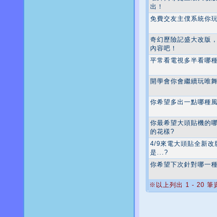
出！
免費交友主僕系統你玩
奇幻歷險記盛大改版
內容吧！
平常看電視多半看哪種
開學會你會繼續玩唯
你希望多出一點哪種風
你最希望大頭貼機的
的花樣?
4/9來電大頭貼全新
是...?
你希望下次針對哪一種
※以上列出 1 - 20 