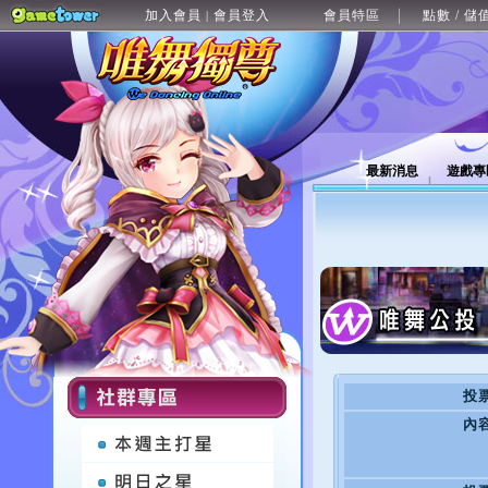
加入會員
會員登入
會員特區
點數 / 儲
|
最新消息
遊戲專
投
內