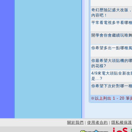
奇幻歷險記盛大改版
內容吧！
平常看電視多半看哪種
開學會你會繼續玩唯
你希望多出一點哪種風
你最希望大頭貼機的
的花樣?
4/9來電大頭貼全新
是...?
你希望下次針對哪一種
※以上列出 1 - 20 
關於我們
|
使用者合約
|
隱私權保護