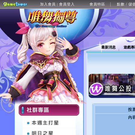
加入會員
會員登入
會員特區
點數 / 儲
|
最新消息
遊戲專
投
內