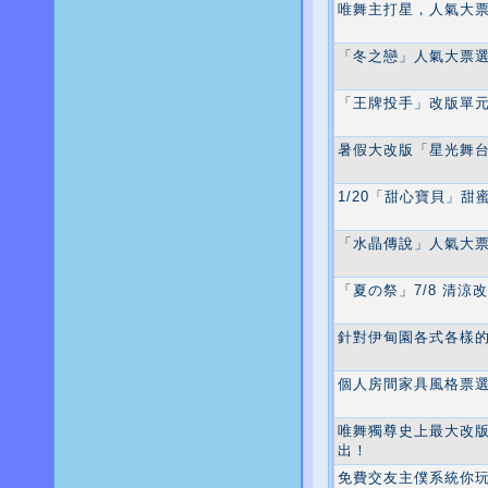
唯舞主打星，人氣大
「冬之戀」人氣大票
「王牌投手」改版單
暑假大改版「星光舞
1/20「甜心寶貝」甜
「水晶傳說」人氣大
「夏の祭」7/8 清涼
針對伊甸園各式各樣的
個人房間家具風格票
唯舞獨尊史上最大改版
出！
免費交友主僕系統你玩