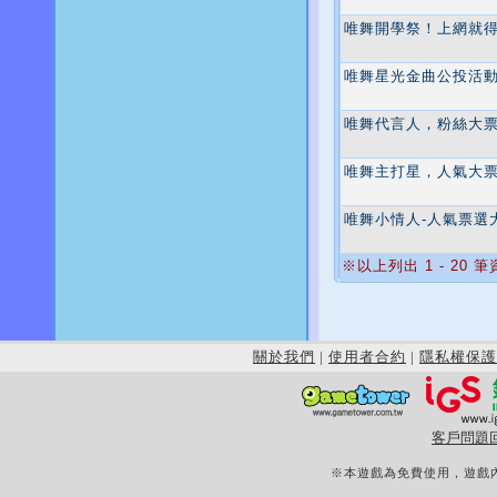
唯舞開學祭！上網就得W
唯舞星光金曲公投活
唯舞代言人，粉絲大
唯舞主打星，人氣大
唯舞小情人-人氣票選
※以上列出 1 - 20 
關於我們
|
使用者合約
|
隱私權保護
客戶問題
※本遊戲為免費使用，遊戲