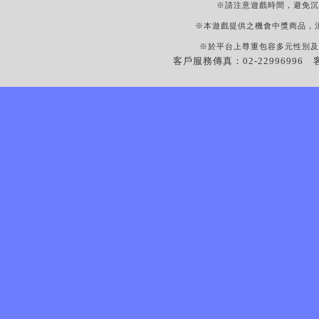
※請注意遊戲時間，避免沉
※本遊戲提供之機會中獎商品，
※於平台上尊重包容多元性別及
客戶服務傳真：02-22996996