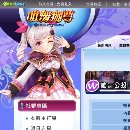
加入會員
會員登入
會員特區
點數 / 儲
|
最新消息
遊戲專
投
內
投
投