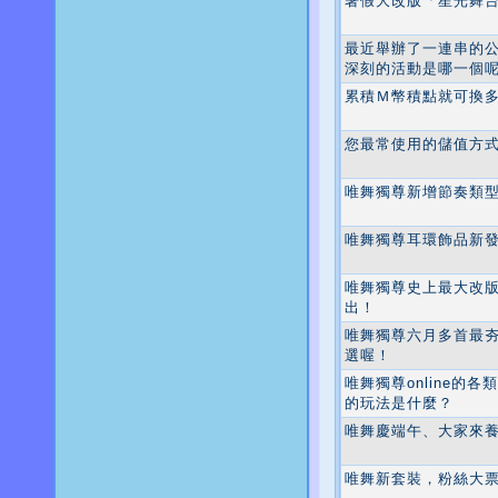
暑假大改版「星光舞
最近舉辦了一連串的
深刻的活動是哪一個
累積Ｍ幣積點就可換
您最常使用的儲值方
唯舞獨尊新增節奏類
唯舞獨尊耳環飾品新
唯舞獨尊史上最大改版
出！
唯舞獨尊六月多首最
選喔！
唯舞獨尊online的
的玩法是什麼？
唯舞慶端午、大家來
唯舞新套裝，粉絲大