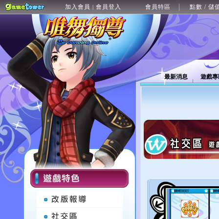
加入會員
會員登入
會員特區
點數 / 儲
|
最新消息
遊戲專