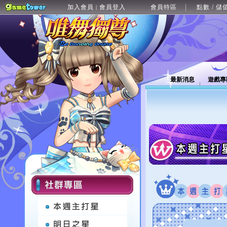
加入會員
會員登入
會員特區
點數 / 儲
|
最新消息
遊戲專