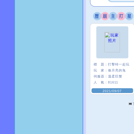
標 題：
打擊特一起玩
玩 家：
偷月亮的兔
伺服器：
溫柔巨蟹
人 氣：
81611
2021/09/07