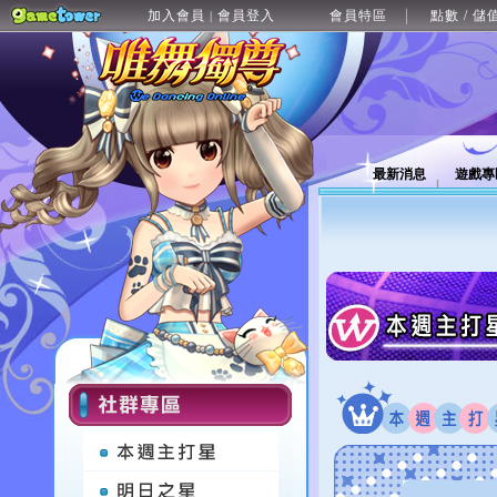
加入會員
會員登入
會員特區
點數 / 儲
|
最新消息
遊戲專