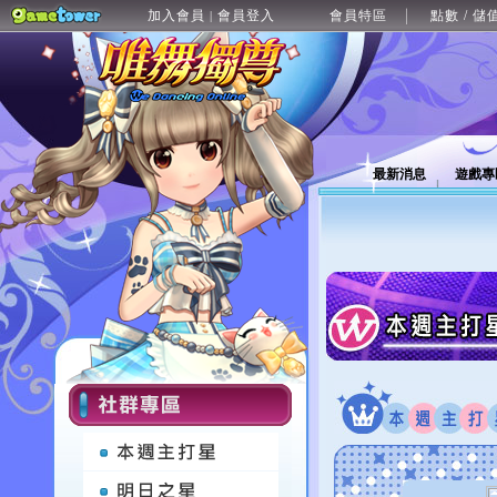
加入會員
會員登入
會員特區
點數 / 儲
|
最新消息
遊戲專