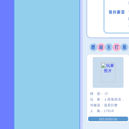
標 題：
:O
玩 家：
￠西風雨清楓∮
伺服器：
溫柔巨蟹
人 氣：
17618
2013/05/16