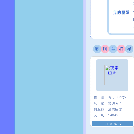
標 題：
嗨(,, ???)?
玩 家：
戀羽★:*
伺服器：
溫柔巨蟹
人 氣：
14842
2013/10/07