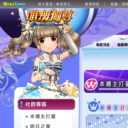
加入會員
會員登入
會員特區
點數 / 儲
|
最新消息
遊戲專