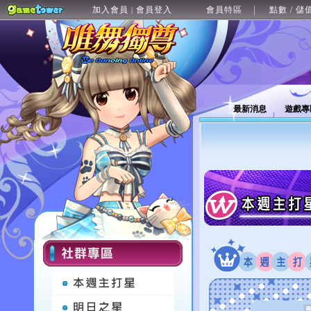
加入會員
會員登入
會員特區
點數 / 儲
|
最新消息
遊戲專