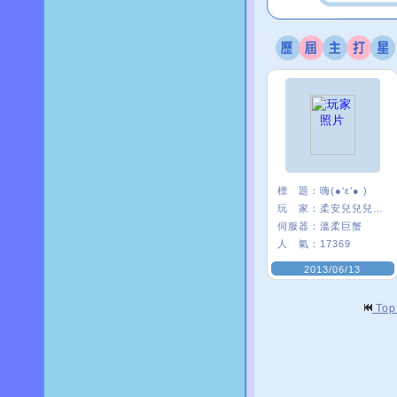
標 題：
嗨(●‘ε’● )
玩 家：
柔安兒兒兒兒’
伺服器：
溫柔巨蟹
人 氣：
17369
2013/06/13
To