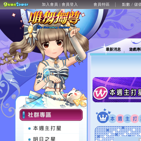
加入會員
會員登入
會員特區
點數 / 儲
|
最新消息
遊戲專