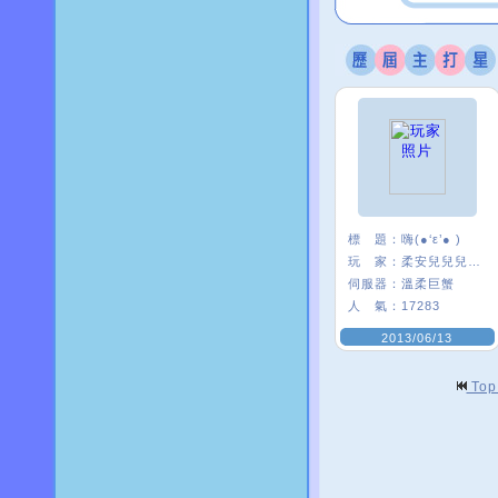
標 題：
嗨(●‘ε’● )
玩 家：
柔安兒兒兒兒’
伺服器：
溫柔巨蟹
人 氣：
17283
2013/06/13
To