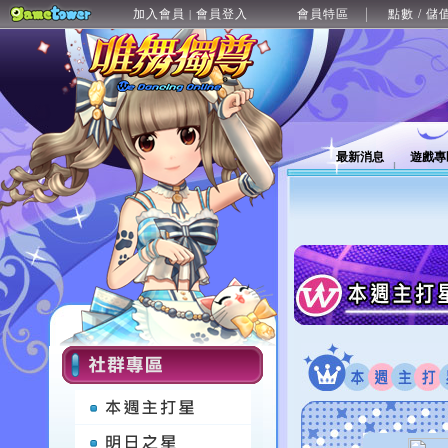
加入會員
會員登入
會員特區
點數 / 儲
|
最新消息
遊戲專