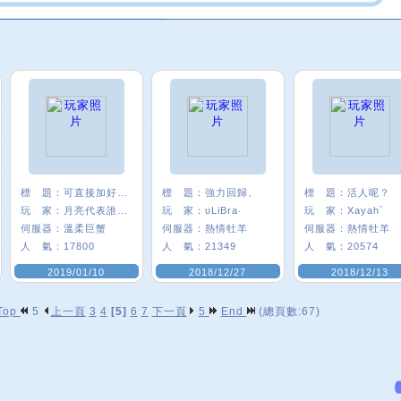
標 題：
可直接加好友 ^ ^
標 題：
強力回歸、
標 題：
活人呢？
玩 家：
月亮代表誰心﹑
玩 家：
υLiBra‧
玩 家：
Xayah`
伺服器：
溫柔巨蟹
伺服器：
熱情牡羊
伺服器：
熱情牡羊
人 氣：
17800
人 氣：
21349
人 氣：
20574
2019/01/10
2018/12/27
2018/12/13
Top
5
上一頁
3
4
[5]
6
7
下一頁
5
End
(總頁數:67)