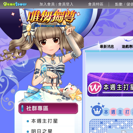
加入會員
會員登入
會員特區
點數 / 儲
|
最新消息
遊戲專