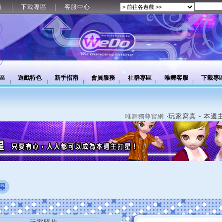
值
下載專區
客服中心
區
遊戲特色
新手指南
會員服務
社群專區
唯舞客服
下載專
‧玩家寫真 - 本週
唯舞獨尊官網