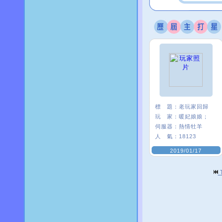
標 題：
老玩家回歸
玩 家：
暖妃娘娘；
伺服器：
熱情牡羊
人 氣：
18123
2019/01/17