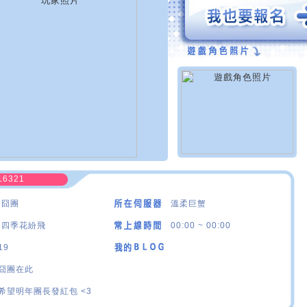
16321
·囧團
溫柔巨蟹
·四季花紛飛
00:00 ~ 00:00
19
囧團在此
希望明年團長發紅包 <3