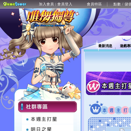
加入會員
會員登入
會員特區
點數 / 儲
|
最新消息
遊戲專