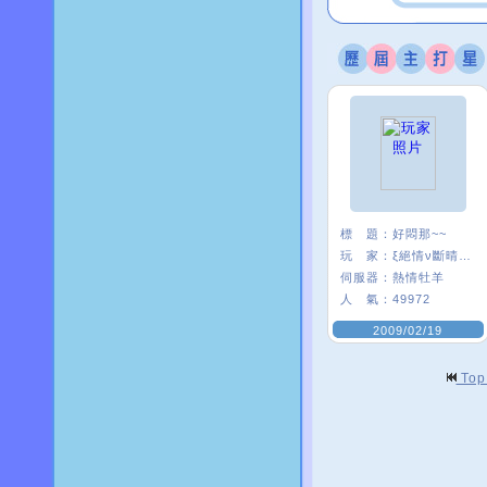
標 題：
好悶那~~
玩 家：
ξ絕情ν斷晴＊
伺服器：
熱情牡羊
人 氣：
49972
2009/02/19
To