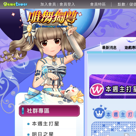
加入會員
會員登入
會員特區
點數 / 儲
|
最新消息
遊戲專