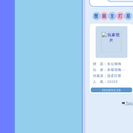
標 題：
各位嗨嗨
玩 家：
承耀很醜‥
伺服器：
溫柔巨蟹
人 氣：
16153
2018/01/18
To