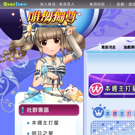
加入會員
會員登入
會員特區
點數 / 儲
|
最新消息
遊戲專