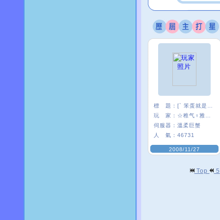
標 題：
[` 笨蛋就是笨蛋]
玩 家：
☆稚气♀雅糖〃
伺服器：
溫柔巨蟹
人 氣：
46731
2008/11/27
Top
5