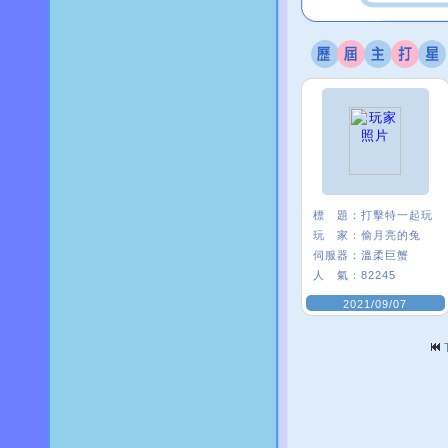
標 題：
打擊特一起玩
玩 家：
偷月亮的兔
伺服器：
溫柔巨蟹
人 氣：
82245
2021/09/07