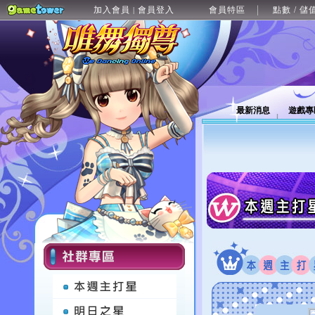
加入會員
會員登入
會員特區
點數 / 儲
|
最新消息
遊戲專