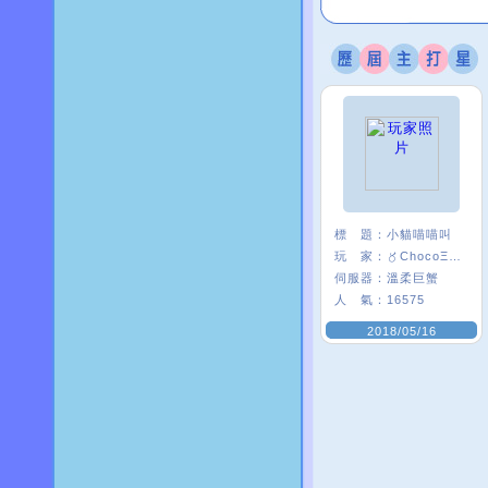
標 題：
小貓喵喵叫
玩 家：
〥ChocoΞ貘妡
伺服器：
溫柔巨蟹
人 氣：
16575
2018/05/16