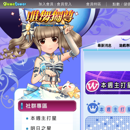
加入會員
會員登入
會員特區
點數 / 儲
|
最新消息
遊戲專