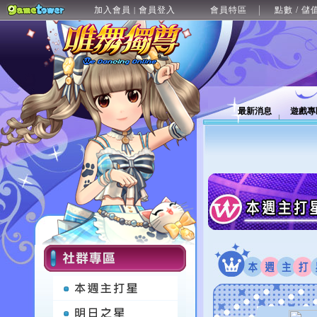
加入會員
會員登入
會員特區
點數 / 儲
|
最新消息
遊戲專