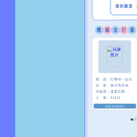
標 題：
打擊特一起玩
玩 家：
偷月亮的兔
伺服器：
溫柔巨蟹
人 氣：
81611
2021/09/07
T