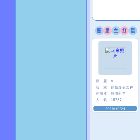
標 題：
8
玩 家：
顏值爆表女神
伺服器：
熱情牡羊
人 氣：
15787
2019/10/24