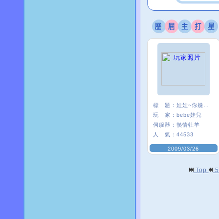
標 題：
娃娃~你幾歲ㄋ？
玩 家：
bebe娃兒
伺服器：
熱情牡羊
人 氣：
44533
2009/03/26
Top
5