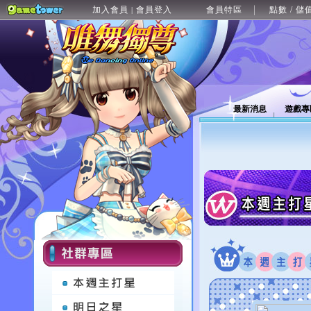
加入會員
會員登入
會員特區
點數 / 儲
|
最新消息
遊戲專