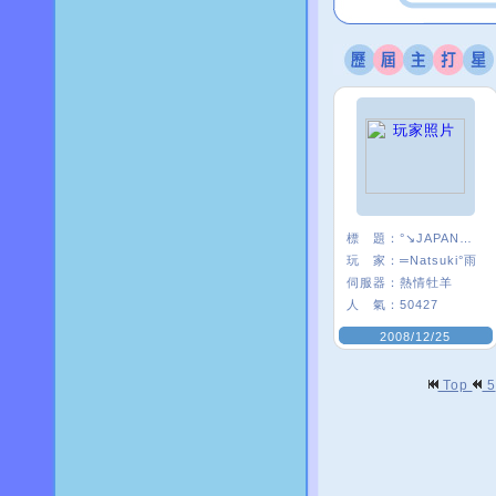
標 題：
°↘JAPAN★S團
玩 家：
═Natsuki°雨
伺服器：
熱情牡羊
人 氣：
50427
2008/12/25
Top
5