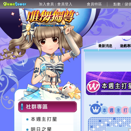
加入會員
會員登入
會員特區
點數 / 儲
|
最新消息
遊戲專