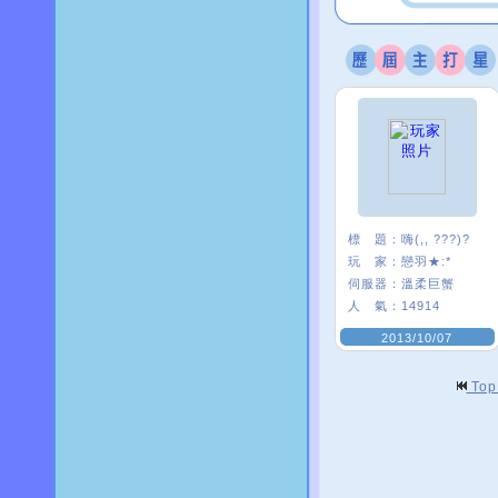
標 題：
嗨(,, ???)?
玩 家：
戀羽★:*
伺服器：
溫柔巨蟹
人 氣：
14914
2013/10/07
To