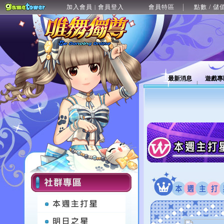
加入會員
會員登入
會員特區
點數 / 儲
|
最新消息
遊戲專