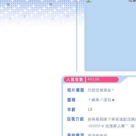
49138
只想交個朋友＊
＊糖果〃漾兒★
18
你再看我咪？再靠遠點沒關
-/////////-o 也徵家人噢˙ˇ˙ 嘻
平淡的幸福