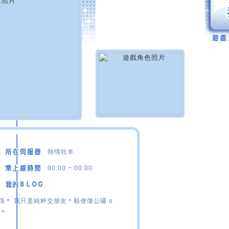
熱情牡羊
00:00 ~ 00:00
係＊ 我只是純粹交朋友＊順便徵公囉 o
 ＊