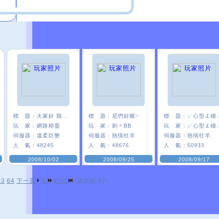
標 題：
大家好 我是精靈
標 題：
尼們好喔~
標 題：
↙心型￡瞳
玩 家：
網路精靈
玩 家：
刺〃BB
玩 家：
↙心型￡瞳
伺服器：
溫柔巨蟹
伺服器：
熱情牡羊
伺服器：
熱情牡羊
人 氣：
48245
人 氣：
48676
人 氣：
50933
2008/10/02
2008/09/25
2008/09/17
63
64
下一頁
5
End
(總頁數:67)