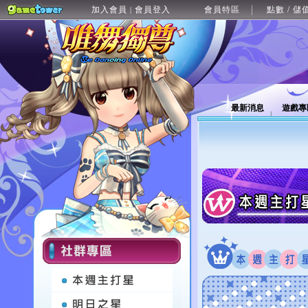
加入會員
會員登入
會員特區
點數 / 儲
|
最新消息
遊戲專