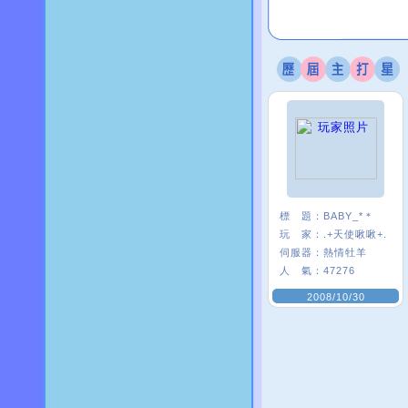
標 題：
BABY_*＊
玩 家：
.+天使啾啾+.
伺服器：
熱情牡羊
人 氣：
47276
2008/10/30