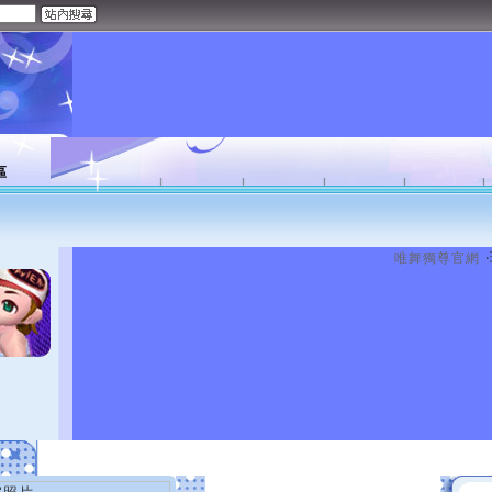
區
唯舞獨尊官網