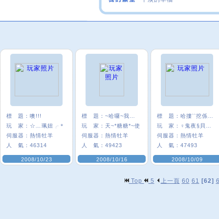
標 題：
噢!!!
標 題：
~哈囉~我是~糖~
標 題：
哈摟‵‵挖係貝貝
玩 家：
☆﹏珮妞╭＊
玩 家：
天~*糖糖*~使
玩 家：
♀鬼夜§貝貝♂
伺服器：
熱情牡羊
伺服器：
熱情牡羊
伺服器：
熱情牡羊
人 氣：
46314
人 氣：
49423
人 氣：
47493
2008/10/23
2008/10/16
2008/10/09
Top
5
上一頁
60
61
[62]