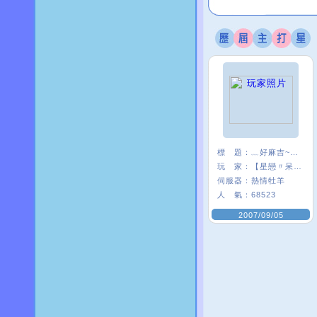
標 題：
﹏好麻吉~~我×
玩 家：
【星戀〃呆』娃
伺服器：
熱情牡羊
人 氣：
68523
2007/09/05