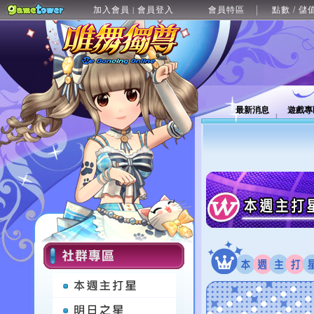
加入會員
會員登入
會員特區
點數 / 儲
|
最新消息
遊戲專