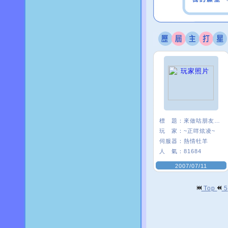
標 題：
來做咕朋友一ˇ一
玩 家：
~正咩炫凌~
伺服器：
熱情牡羊
人 氣：
81684
2007/07/11
Top
5