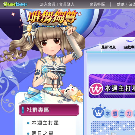
加入會員
會員登入
會員特區
點數 / 儲
|
最新消息
遊戲專