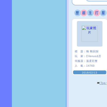
標 題：
嗨 剛回歸
玩 家：
ΣVenusΔ苫
伺服器：
溫柔巨蟹
人 氣：
14760
2018/02/13
Top