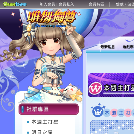
加入會員
會員登入
會員特區
點數 / 儲
|
最新消息
遊戲專