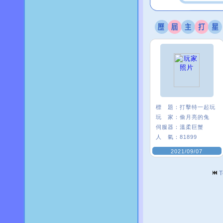
標 題：
打擊特一起玩
玩 家：
偷月亮的兔
伺服器：
溫柔巨蟹
人 氣：
81899
2021/09/07
T