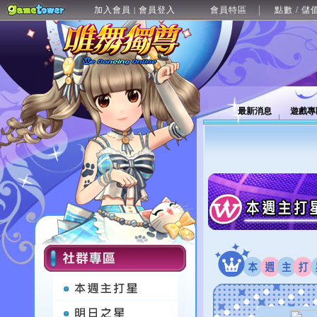
加入會員
會員登入
會員特區
點數 / 儲
|
最新消息
遊戲專