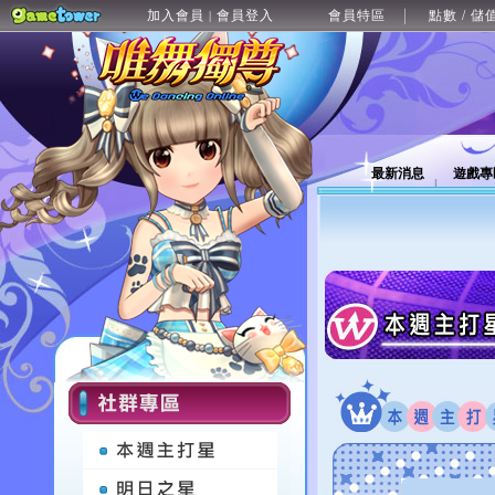
加入會員
會員登入
會員特區
點數 / 儲
|
最新消息
遊戲專