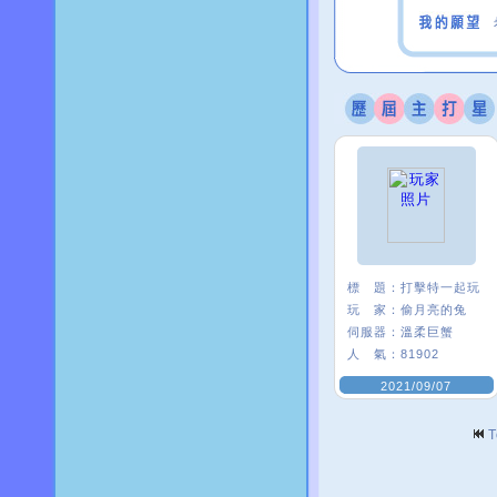
標 題：
打擊特一起玩
玩 家：
偷月亮的兔
伺服器：
溫柔巨蟹
人 氣：
81902
2021/09/07
T