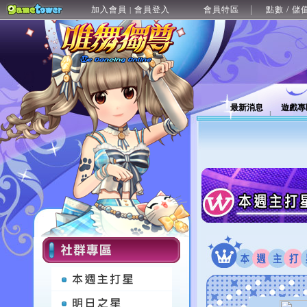
加入會員
會員登入
會員特區
點數 / 儲
|
最新消息
遊戲專