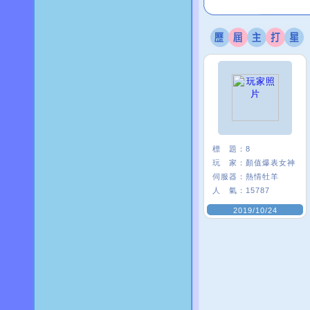
標 題：
8
玩 家：
顏值爆表女神
伺服器：
熱情牡羊
人 氣：
15787
2019/10/24