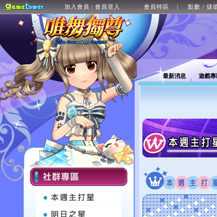
加入會員
會員登入
會員特區
點數 / 儲
|
最新消息
遊戲專