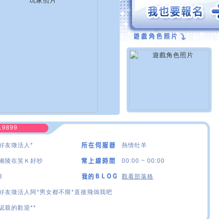
19899
好友徵活人*
熱情牡羊
湘陵在笑Ｋ好吵
00:00 ~ 00:00
3
觀看部落格
好友徵活人阿*男女都不限*直接飛鴿我吧
認親的歡迎**