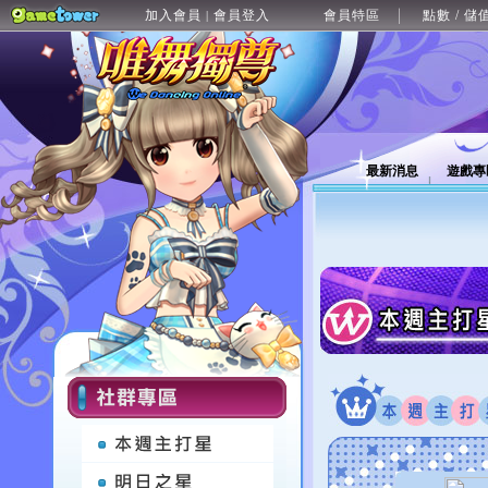
加入會員
會員登入
會員特區
點數 / 儲
|
最新消息
遊戲專