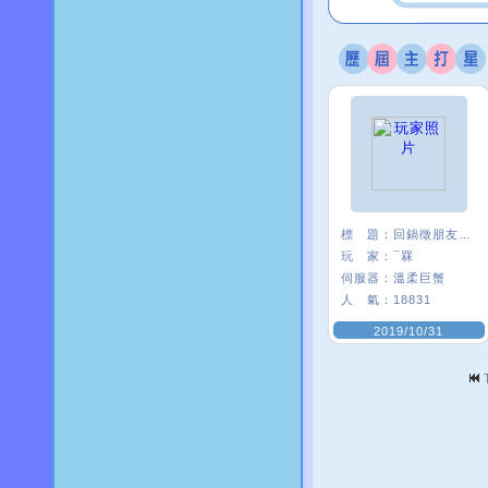
標 題：
回鍋徵朋友<3
玩 家：
¯罧
伺服器：
溫柔巨蟹
人 氣：
18831
2019/10/31