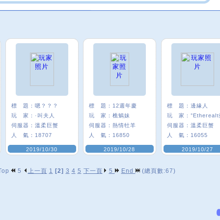
標 題：
嗯？？？
標 題：
12週年慶
標 題：
邊緣人
玩 家：
·叫夫人
玩 家：
樵鵵妹
玩 家：
°Ethereal
伺服器：
溫柔巨蟹
伺服器：
熱情牡羊
伺服器：
溫柔巨蟹
人 氣：
18707
人 氣：
16850
人 氣：
16055
2019/10/30
2019/10/28
2019/10/27
Top
5
上一頁
1
[2]
3
4
5
下一頁
5
End
(總頁數:67)