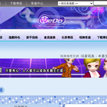
值
下載專區
客服中心
區
遊戲特色
新手指南
會員服務
社群專區
唯舞客服
下載專
‧玩家寫真 - 本週
唯舞獨尊官網