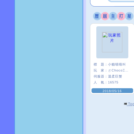
標 題：
小貓喵喵叫
玩 家：
〥ChocoΞ貘妡
伺服器：
溫柔巨蟹
人 氣：
16575
2018/05/16
To