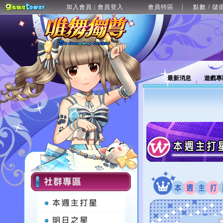
加入會員
會員登入
會員特區
點數 / 儲
|
最新消息
遊戲專