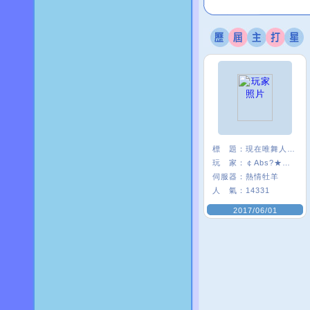
標 題：
現在唯舞人好少:(
玩 家：
￠Abs?★安啾
伺服器：
熱情牡羊
人 氣：
14331
2017/06/01