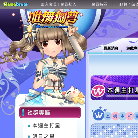
加入會員
會員登入
會員特區
點數 / 儲
|
最新消息
遊戲專