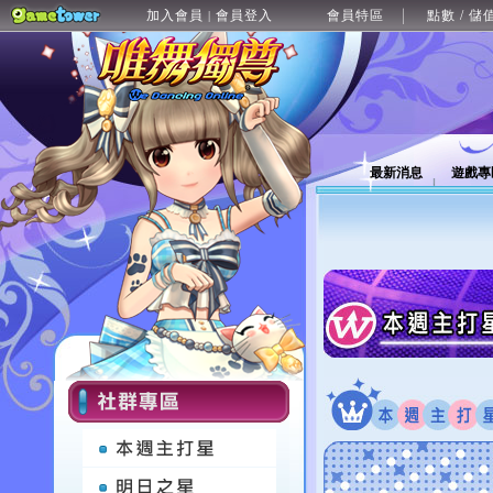
加入會員
會員登入
會員特區
點數 / 儲
|
最新消息
遊戲專