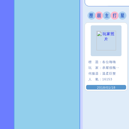
標 題：
各位嗨嗨
玩 家：
承耀很醜‥
伺服器：
溫柔巨蟹
人 氣：
16153
2018/01/18