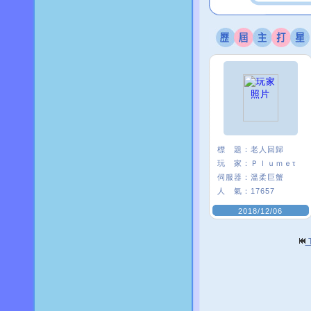
標 題：
老人回歸
玩 家：
Ｐｌｕｍｅτ
伺服器：
溫柔巨蟹
人 氣：
17657
2018/12/06