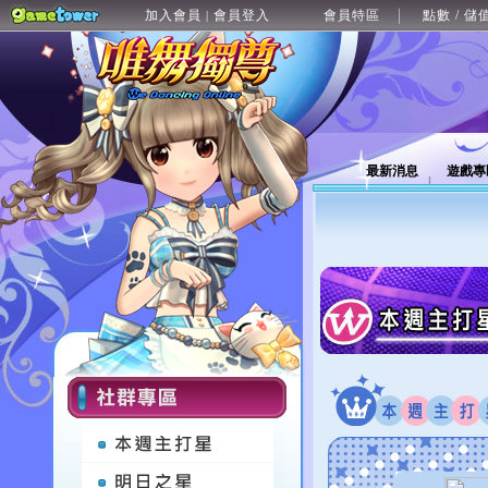
加入會員
會員登入
會員特區
點數 / 儲
|
最新消息
遊戲專