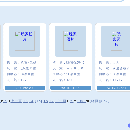
標 題：
哈囉~你好嗎:)
標 題：
嗨嗨你好<3
標 題：
ㄤㄤ
玩 家：
ξ永恆〃雪╮★
玩 家：
ＡａＢｂＣｃ＃
玩 家：
★夏語芯☆
伺服器：
溫柔巨蟹
伺服器：
溫柔巨蟹
伺服器：
溫柔巨蟹
人 氣：
12735
人 氣：
13465
人 氣：
14717
2018/01/11
2018/01/04
2017/12/28
p
5
上一頁
13
14
[15]
16
17
下一頁
5
End
(總頁數:67)