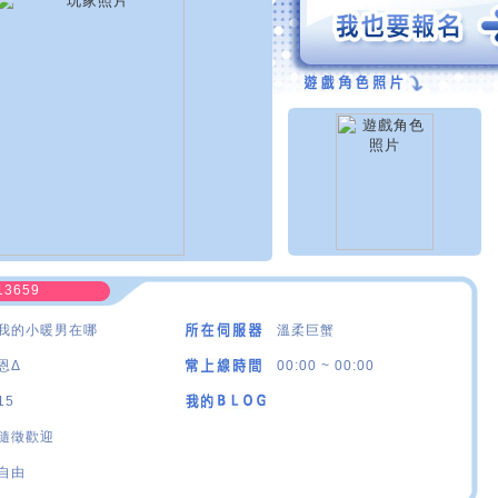
13659
我的小暖男在哪
溫柔巨蟹
恩Δ
00:00 ~ 00:00
15
隨徵歡迎
自由