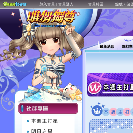
加入會員
會員登入
會員特區
點數 / 儲
|
最新消息
遊戲專