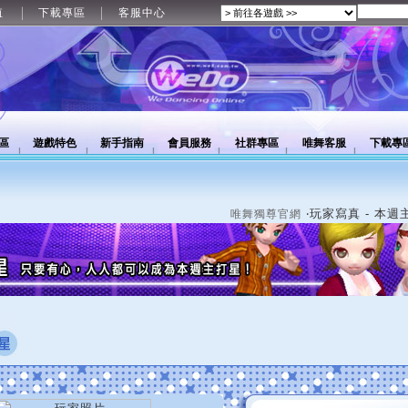
值
下載專區
客服中心
區
遊戲特色
新手指南
會員服務
社群專區
唯舞客服
下載專
‧玩家寫真 - 本週
唯舞獨尊官網