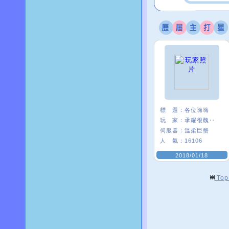
標 題：
各位嗨嗨
玩 家：
承耀很醜‥
伺服器：
溫柔巨蟹
人 氣：
16106
2018/01/18
To