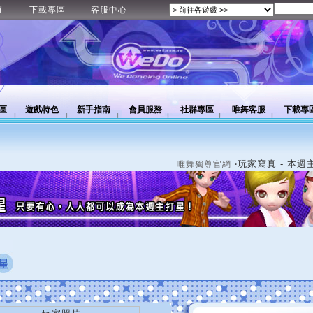
值
下載專區
客服中心
區
遊戲特色
新手指南
會員服務
社群專區
唯舞客服
下載專
‧玩家寫真 - 本週
唯舞獨尊官網