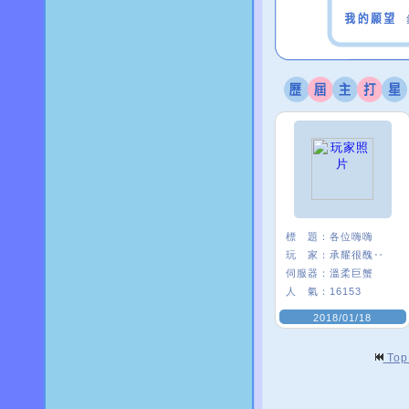
標 題：
各位嗨嗨
玩 家：
承耀很醜‥
伺服器：
溫柔巨蟹
人 氣：
16153
2018/01/18
To