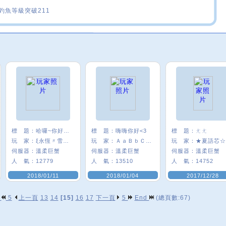
釣魚等級突破211
標 題：
哈囉~你好嗎:)
標 題：
嗨嗨你好<3
標 題：
ㄤㄤ
玩 家：
ξ永恆〃雪╮★
玩 家：
ＡａＢｂＣｃ＃
玩 家：
★夏語芯☆
伺服器：
溫柔巨蟹
伺服器：
溫柔巨蟹
伺服器：
溫柔巨蟹
人 氣：
12779
人 氣：
13510
人 氣：
14752
2018/01/11
2018/01/04
2017/12/28
p
5
上一頁
13
14
[15]
16
17
下一頁
5
End
(總頁數:67)