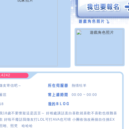
14242
徵友寄信吧～
熱情牡羊
嚴荏
00:00 ~ 00:00
18
我18歲不要懷疑這是謊言～ 好相處講話直白喜歡就喜歡不喜歡也很難喜
歡 好啦不廢話我徵友打LOL可打AVA也可唷 小團收強改兩個自任挑EX
熙翊、熙梵 哈哈哈