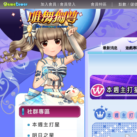
加入會員
會員登入
會員特區
點數 / 儲
|
最新消息
遊戲專