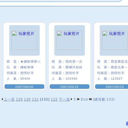
標 題：
★娜歐咪咪☆
標 題：
我的第一次
標 題：
玩 家：
娜歐咪咪
玩 家：
愛睏洋娃娃
玩 家：
雅茹北鼻～
伺服器：
熱情牡羊
伺服器：
熱情牡羊
伺服器：
熱情牡羊
人 氣：
90404
人 氣：
104340
人 氣：
113927
2007/06/06
2007/05/29
2007/05/25
上一頁
129
130
131
[132]
133
下一頁
5
End
(總頁數:133)