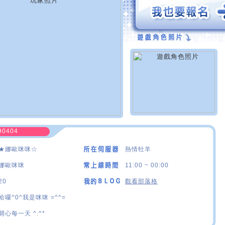
90404
★娜歐咪咪☆
熱情牡羊
娜歐咪咪
11:00 ~ 00:00
20
觀看部落格
哈囉^0^我是咪咪 =^^=
開心每一天 ^.^*