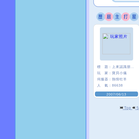
標 題：
上來認識朋友練舞的
玩 家：
寶貝小儀
伺服器：
熱情牡羊
人 氣：
86638
2007/06/13
Top
5