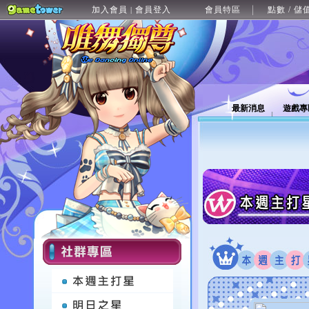
加入會員
會員登入
會員特區
點數 / 儲
|
最新消息
遊戲專