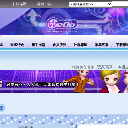
值
下載專區
客服中心
區
遊戲特色
新手指南
會員服務
社群專區
唯舞客服
下載專
‧玩家寫真 - 本週
唯舞獨尊官網