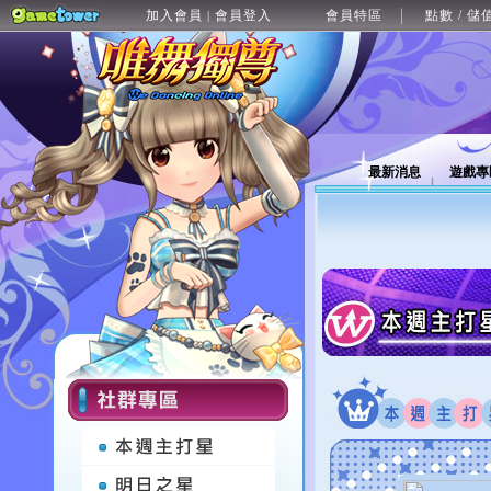
加入會員
會員登入
會員特區
點數 / 儲
|
最新消息
遊戲專