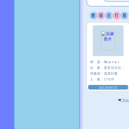
標 題：
嗨(●‘ε’● )
玩 家：
柔安兒兒兒兒’
伺服器：
溫柔巨蟹
人 氣：
17329
2013/06/13
To