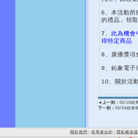
6、本活動所
的禮品」領
7、
此為機會
得特定商品
8、廣播獎項
9、鈊象電子
10、關於活
◄
上一則：
06/1
下一則：
06/04經
關於我們
|
使用者合約
|
隱私權保護