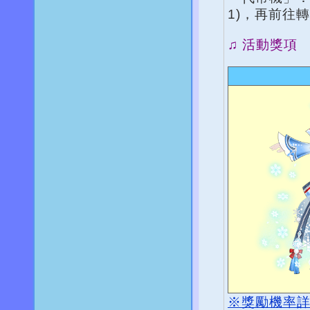
1)，再前往
♫ 活動獎項
※獎勵機率