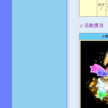
組合
C
♫ 活動獎項
人