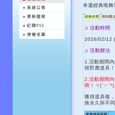
本週經典唯舞
迎春好禮
喵嗚魔
♫ 活動時間
2026/02/12 
♫ 活動辦法
1.活動期間
得對應道具！
2.活動期間
唷！ヾ(´︶`*
獲得道具後，
換永久與不
單筆儲值區間