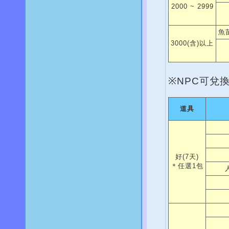
2000 ~ 2999
魚
3000(含)以上
※NPC可兌
道具
好(7天)
＊任選1包