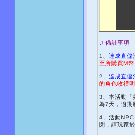
♫ 備註事項
1、
達成直儲
至所購買M幣
2、
達成直儲
的角色收禮
3、本活動「
為7天，逾期
4、活動NPC
閉，請玩家