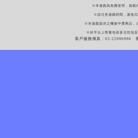
※本遊戲為免費使用，遊戲
※請注意遊戲時間，避免沉
※本遊戲提供之機會中獎商品，
※於平台上尊重包容多元性別及
客戶服務傳真：02-22996996