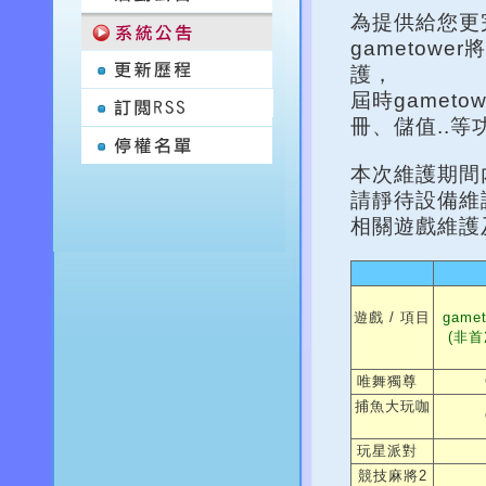
為提供給您更
gametower將
護，
屆時gamet
冊、儲值..等
本次維護期間
請靜待設備維
相關遊戲維護
遊戲 / 項目
game
(非
唯舞獨尊
捕魚大玩咖
玩星派對
競技麻將2