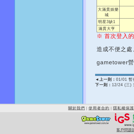
大滿貫娛樂
城
明星3缺1
滿貫大亨
※ 首次登入
造成不便之處
gametowe
◄
上一則：
01/01
下一則：
12/24 (
關於我們
|
使用者合約
|
隱私權保護
客戶問題